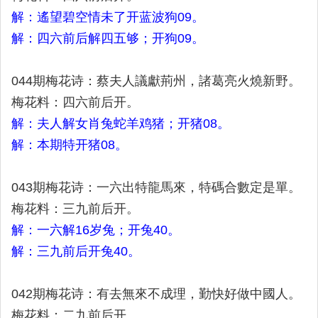
解：遙望碧空情未了开蓝波狗09。
解：四六前后解四五够；开狗09。
044期梅花诗：蔡夫人議獻荊州，諸葛亮火燒新野。
梅花料：四六前后开。
解：夫人解女肖兔蛇羊鸡猪；开猪08。
解：本期特开猪08。
043期梅花诗：一六出特龍馬來，特碼合數定是單。
梅花料：三九前后开。
解：一六解16岁兔；开兔40。
解：三九前后开兔40。
042期梅花诗：有去無來不成理，勤快好做中國人。
梅花料：二九前后开。