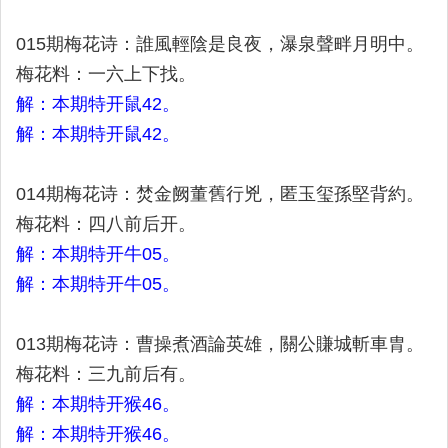
015期梅花诗：誰風輕陰是良夜，瀑泉聲畔月明中。
梅花料：一六上下找。
解：本期特开鼠42。
解：本期特开鼠42。
014期梅花诗：焚金阙董舊行兇，匿玉玺孫堅背約。
梅花料：四八前后开。
解：本期特开牛05。
解：本期特开牛05。
013期梅花诗：曹操煮酒論英雄，關公賺城斬車胄。
梅花料：三九前后有。
解：本期特开猴46。
解：本期特开猴46。