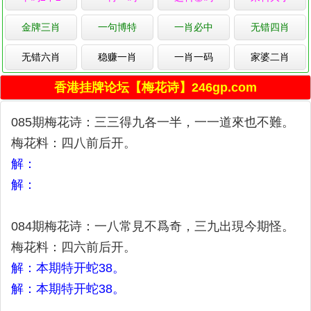
金牌三肖
一句博特
一肖必中
无错四肖
无错六肖
稳赚一肖
一肖一码
家婆二肖
香港挂牌论坛【梅花诗】246gp.com
085期梅花诗：三三得九各一半，一一道來也不難。
梅花料：四八前后开。
解：
解：
084期梅花诗：一八常見不爲奇，三九出現今期怪。
梅花料：四六前后开。
解：本期特开蛇38。
解：本期特开蛇38。