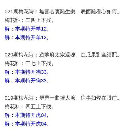
021期梅花诗：無喜心裏難生樂，表面難看心如何。
梅花料：二四上下找。
解：本期特开羊12。
解：本期特开羊12。
020期梅花诗：遊地府太宗還魂，進瓜果劉全續配。
梅花料：三七上下找。
解：本期特开狗33。
解：本期特开狗33。
019期梅花诗：琵琶一曲摧人淚，往事如煙在眼前。
梅花料：四五上下找。
解：本期特开虎04。
解：本期特开虎04。