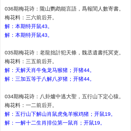
036期梅花诗：隴山鹦鹉能言語，爲報閨人數寄書。
梅花料：三六前后开。
解：本期特开鼠43。
解：本期特开鼠43。
035期梅花诗：老龍拙計犯天條，魏丞遺書托冥吏。
梅花料：三五前后开。
解：天解天肖牛兔龙马猴猪；开猪44。
解：三加五等于八解八岁猪；开猪44。
034期梅花诗：八卦爐中逃大聖，五行山下定心猿。
梅花料：一二前后开。
解：五行山下解山肖鼠虎兔羊猴鸡猪；开鼠19。
解：一解十二生肖排位第一鼠肖；开鼠19。