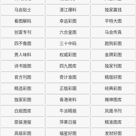
马会贴士
濠江爆料
独家赢钱
看图解码
幸运彩图
平特大图
创富专刊
六合皇图
马会传真
四不像图
三十中码
跑狗彩图
男人味料
权威彩图
金牌彩图
诗书报图
四九图库
独家刊图
官方刊图
奇计准图
精版好图
精选彩图
正版彩圖
经典彩图
独家彩图
香港来料
赌神图库
白姐图库
牛派精报
凤凰书刊
原装港报
萍果日报
精准图库
高级彩图
福星好图
发财好图