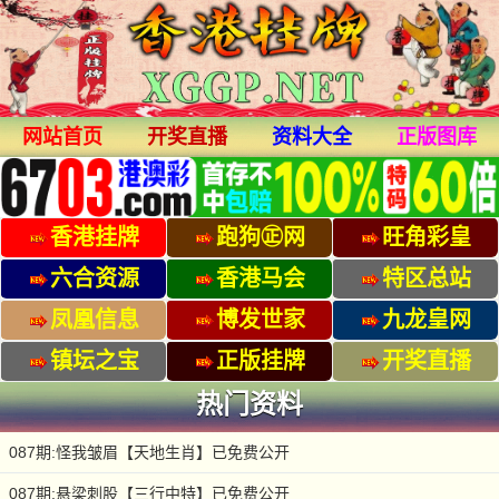
网站首页
开奖直播
资料大全
正版图库
香港挂牌
跑狗㊣网
旺角彩皇
六合资源
香港马会
特区总站
凤凰信息
博发世家
九龙皇网
镇坛之宝
正版挂牌
开奖直播
热门资料
087期:怪我皱眉【天地生肖】已免费公开
087期:悬梁刺股【三行中特】已免费公开