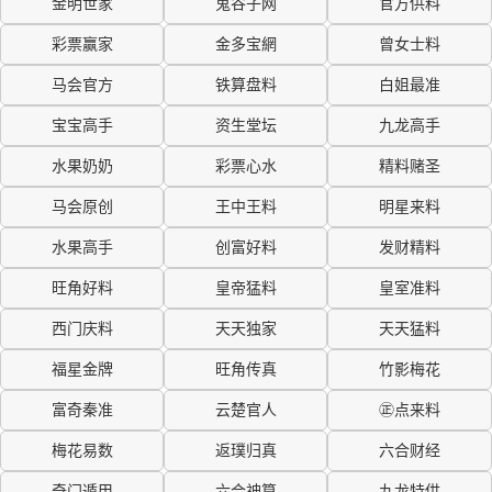
金明世家
鬼谷子网
官方供料
彩票赢家
金多宝網
曾女士料
马会官方
铁算盘料
白姐最准
宝宝高手
资生堂坛
九龙高手
水果奶奶
彩票心水
精料赌圣
马会原创
王中王料
明星来料
水果高手
创富好料
发财精料
旺角好料
皇帝猛料
皇室准料
西门庆料
天天独家
天天猛料
福星金牌
旺角传真
竹影梅花
富奇秦准
云楚官人
㊣点来料
梅花易数
返璞归真
六合财经
奇门遁甲
六合神算
九龙特供