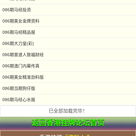
086期马经投资
086期美女金牌资料
086期马经精品报
086期大刀皇(彩)
086期曾道人致福财经
086期澳门内幕传真
086期美女精准劲料版
086期当期狗仔版
086期马经心水报
已全部加载完毕！
返回香港挂牌论坛首页