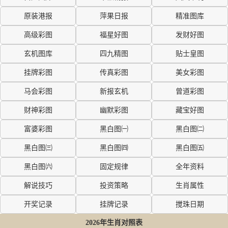
原装港报
萍果日报
精准图库
高级彩图
福星好图
发财好图
玄机图库
四九精图
贴士皇图
挂牌彩图
传真彩图
美女彩图
马会彩图
新报玄机
曾道彩图
财神彩图
幽默彩图
藏宝好图
富婆彩图
黑白图㈠
黑白图㈡
黑白图㈢
黑白图㈣
黑白图㈤
黑白图㈥
固定规律
全年资料
解说技巧
投资策略
生肖属性
开奖记录
挂牌记录
搅珠日期
2026年生肖对照表