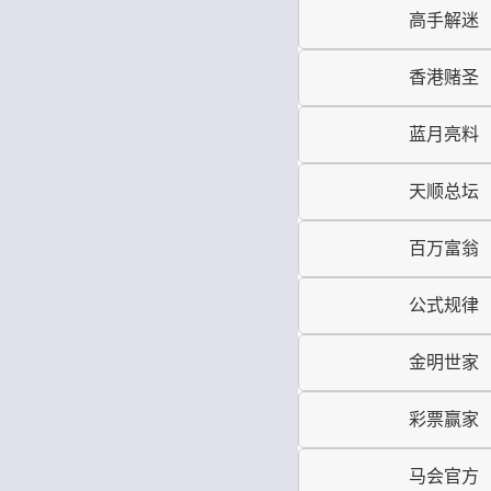
高手解迷
香港赌圣
蓝月亮料
天顺总坛
百万富翁
公式规律
金明世家
彩票赢家
马会官方