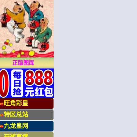
正版图库
旺角彩皇
特区总站
九龙皇网