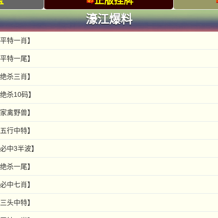
宝
正版挂牌
濠江爆料
【平特一肖】
【平特一尾】
【绝杀三肖】
绝杀10码】
【家禽野兽】
【五行中特】
【必中3半波】
【绝杀一尾】
【必中七肖】
【三头中特】