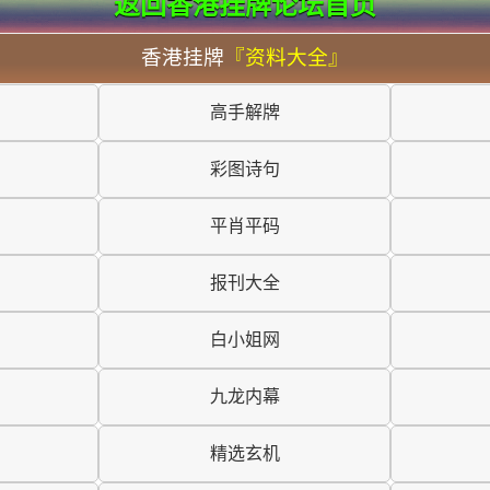
返回香港挂牌论坛首页
香港挂牌
『资料大全』
高手解牌
彩图诗句
平肖平码
报刊大全
白小姐网
九龙内幕
精选玄机