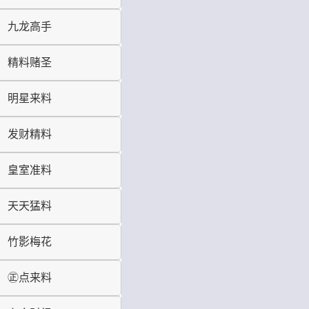
九龙高手
精料赌圣
明星来料
发财精料
皇室准料
天天猛料
竹影梅花
㊣点来料