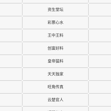
资生堂坛
彩票心水
王中王料
创富好料
皇帝猛料
天天独家
旺角传真
云楚官人