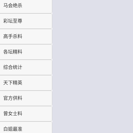
马会绝杀
彩坛至尊
高手杀料
各坛精料
综合统计
天下精英
官方供料
曾女士料
白姐最准