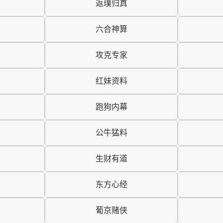
返璞归真
六合神算
攻克专家
红妹资料
跑狗内幕
公牛猛料
生财有道
东方心经
葡京赌侠