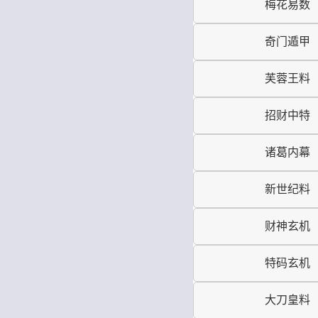
梅花易数
奇门遁甲
芙蓉王料
招财中特
诸葛内幕
新世纪料
财神玄机
特码玄机
大刀皇料