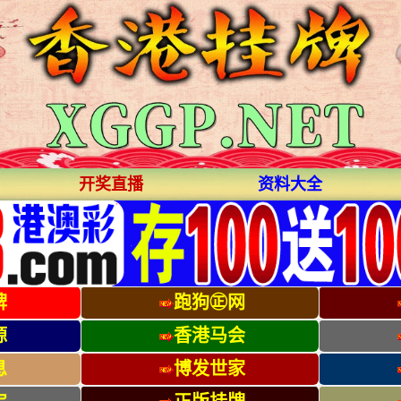
开奖直播
资料大全
牌
跑狗㊣网
源
香港马会
息
博发世家