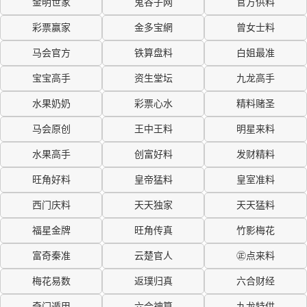
金明世家
鬼谷子网
官方供料
彩票赢家
金多宝網
曾女士料
马会官方
铁算盘料
白姐最准
宝宝高手
资生堂坛
九龙高手
水果奶奶
彩票心水
精料赌圣
马会原创
王中王料
明星来料
水果高手
创富好料
发财精料
旺角好料
皇帝猛料
皇室准料
西门庆料
天天独家
天天猛料
福星金牌
旺角传真
竹影梅花
富奇秦准
云楚官人
㊣点来料
梅花易数
返璞归真
六合财经
奇门遁甲
六合神算
九龙特供