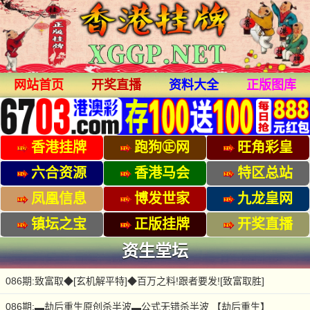
网站首页
开奖直播
资料大全
正版图库
香港挂牌
跑狗㊣网
旺角彩皇
六合资源
香港马会
特区总站
凤凰信息
博发世家
九龙皇网
镇坛之宝
正版挂牌
开奖直播
资生堂坛
086期:致富取◆[玄机解平特]◆百万之料!跟者要发![致富取胜]
086期:▃劫后重生原创杀半波▃公式无错杀半波 【劫后重生】