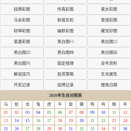
挂牌彩图
传真彩图
美女彩图
马会彩图
新报玄机
曾道彩图
财神彩图
幽默彩图
藏宝好图
富婆彩图
黑白图㈠
黑白图㈡
黑白图㈢
黑白图㈣
黑白图㈤
黑白图㈥
固定规律
全年资料
解说技巧
投资策略
生肖属性
开奖记录
挂牌记录
搅珠日期
2026年生肖对照表
马
蛇
龙
兔
虎
牛
鼠
猪
狗
鸡
猴
羊
01
02
03
04
05
06
07
08
09
10
11
12
13
14
15
16
17
18
19
20
21
22
23
24
25
26
27
28
29
30
31
32
33
34
35
36