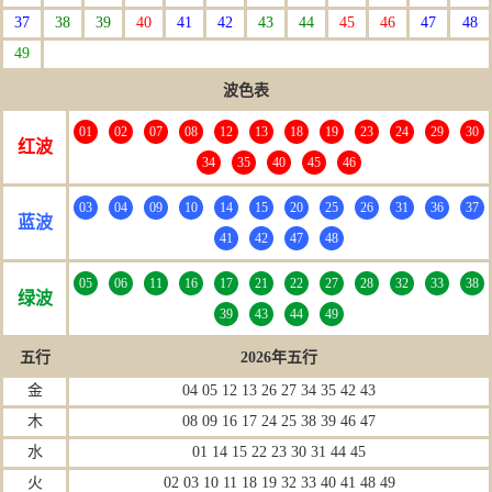
37
38
39
40
41
42
43
44
45
46
47
48
49
波色表
01
02
07
08
12
13
18
19
23
24
29
30
红波
34
35
40
45
46
03
04
09
10
14
15
20
25
26
31
36
37
蓝波
41
42
47
48
05
06
11
16
17
21
22
27
28
32
33
38
绿波
39
43
44
49
五行
2026年五行
金
04 05 12 13 26 27 34 35 42 43
木
08 09 16 17 24 25 38 39 46 47
水
01 14 15 22 23 30 31 44 45
火
02 03 10 11 18 19 32 33 40 41 48 49