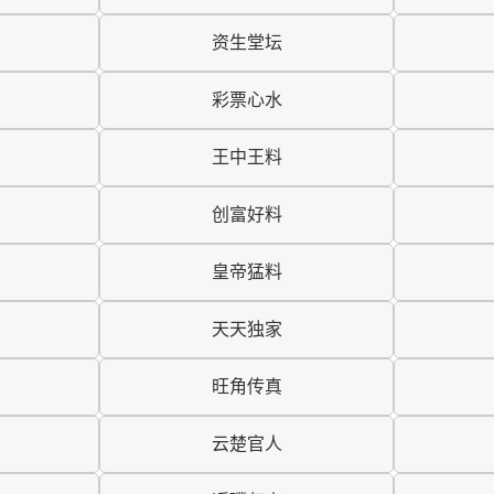
资生堂坛
彩票心水
王中王料
创富好料
皇帝猛料
天天独家
旺角传真
云楚官人