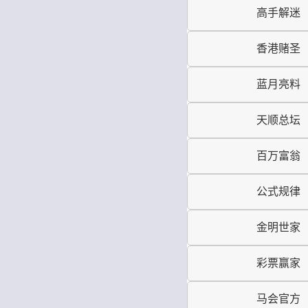
高手解迷
香港赌圣
蓝月亮料
天顺总坛
百万富翁
公式规律
金明世家
彩票赢家
马会官方