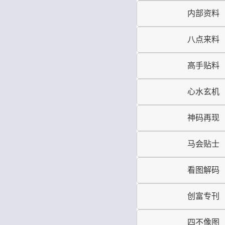
内部资料
八点来料
高手贴料
心水玄机
神码再现
马会贴士
看图解码
创富专刊
四不像图