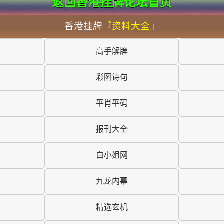
返回香港挂牌论坛首页
香港挂牌
『资料大全』
高手解牌
彩图诗句
平肖平码
报刊大全
白小姐网
九龙内幕
精选玄机