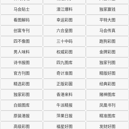
马会贴士
濠江爆料
独家赢钱
看图解码
幸运彩图
平特大图
创富专刊
六合皇图
马会传真
四不像图
三十中码
跑狗彩图
男人味料
权威彩图
金牌彩图
诗书报图
四九图库
独家刊图
官方刊图
奇计准图
精版好图
精选彩图
正版彩圖
经典彩图
独家彩图
香港来料
赌神图库
白姐图库
牛派精报
凤凰书刊
原装港报
萍果日报
精准图库
高级彩图
福星好图
发财好图