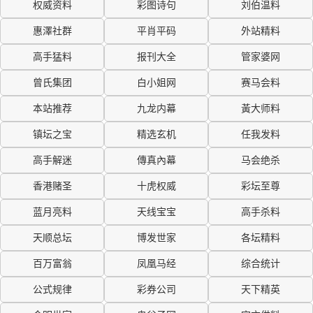
权威资料
彩图诗句
刘伯温料
惠澤社群
平肖平码
外站精料
高手猛料
报刊大全
管家婆网
曾氏集团
白小姐网
赛马会料
本站推荐
九龙内幕
黃大师料
镇坛之宝
精选玄机
任我发料
高手解迷
傳真內幕
马会绝杀
香港赌圣
十虎权威
彩坛至尊
蓝月亮料
天线宝宝
高手杀料
天顺总坛
博发世家
各坛精料
百万富翁
凤凰马经
综合统计
公式规律
彩券公司
天下精英