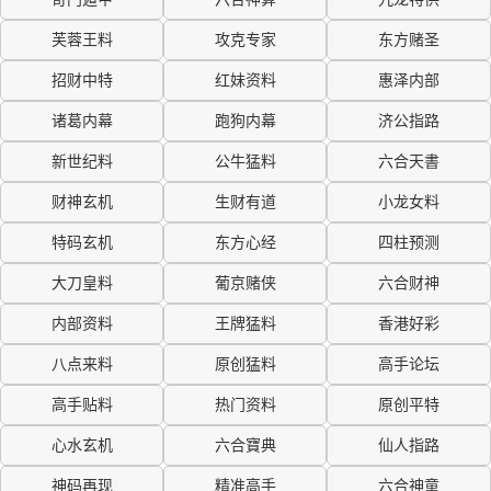
芙蓉王料
攻克专家
东方赌圣
招财中特
红妹资料
惠泽内部
诸葛内幕
跑狗内幕
济公指路
新世纪料
公牛猛料
六合天書
财神玄机
生财有道
小龙女料
特码玄机
东方心经
四柱预测
大刀皇料
葡京赌侠
六合财神
内部资料
王牌猛料
香港好彩
八点来料
原创猛料
高手论坛
高手贴料
热门资料
原创平特
心水玄机
六合寶典
仙人指路
神码再现
精准高手
六合神童