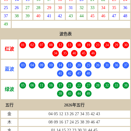
25
26
27
28
29
30
31
32
33
34
35
36
37
38
39
40
41
42
43
44
45
46
47
48
49
波色表
01
02
07
08
12
13
18
19
23
24
29
30
红波
34
35
40
45
46
03
04
09
10
14
15
20
25
26
31
36
37
蓝波
41
42
47
48
05
06
11
16
17
21
22
27
28
32
33
38
绿波
39
43
44
49
五行
2026年五行
金
04 05 12 13 26 27 34 35 42 43
木
08 09 16 17 24 25 38 39 46 47
水
01 14 15 22 23 30 31 44 45