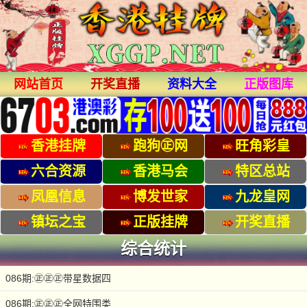
网站首页
开奖直播
资料大全
正版图库
香港挂牌
跑狗㊣网
旺角彩皇
六合资源
香港马会
特区总站
凤凰信息
博发世家
九龙皇网
镇坛之宝
正版挂牌
开奖直播
综合统计
086期:㊣㊣㊣带星数据四
086期:㊣㊣㊣全网特围类