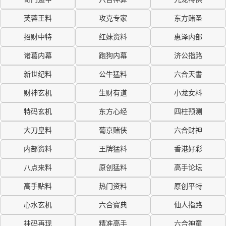
芙蓉王料
攻克专家
东方赌圣
招财中特
红妹资料
惠泽内部
诸葛内幕
跑狗内幕
济公指路
新世纪料
公牛猛料
六合天書
财神玄机
生财有道
小龙女料
特码玄机
东方心经
四柱预测
大刀皇料
葡京赌侠
六合财神
内部资料
王牌猛料
香港好彩
八点来料
原创猛料
高手论坛
高手贴料
热门资料
原创平特
心水玄机
六合寶典
仙人指路
神码再现
精准高手
六合神童