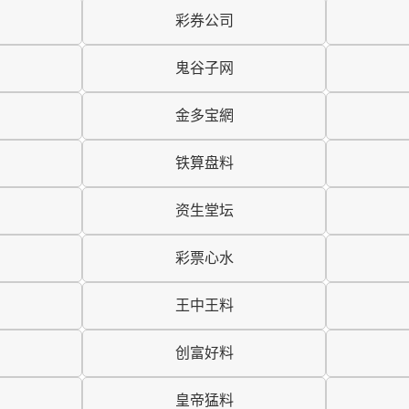
彩券公司
鬼谷子网
金多宝網
铁算盘料
资生堂坛
彩票心水
王中王料
创富好料
皇帝猛料