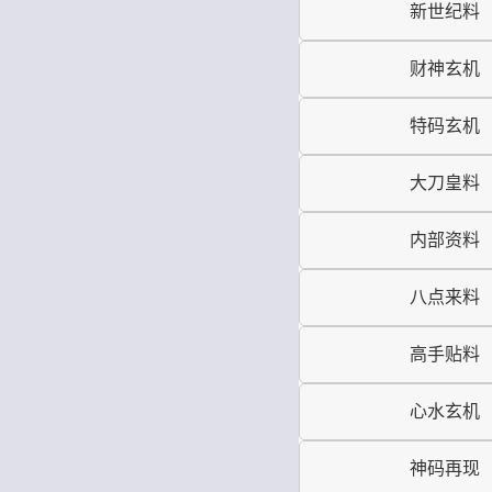
新世纪料
财神玄机
特码玄机
大刀皇料
内部资料
八点来料
高手贴料
心水玄机
神码再现