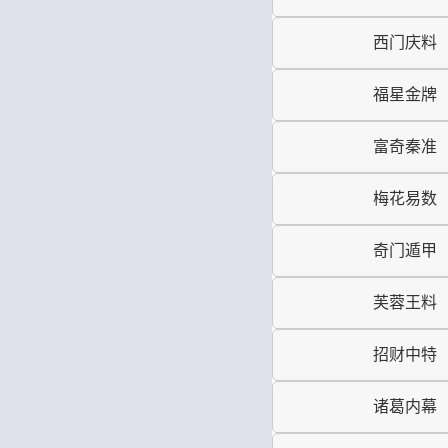
西门庆料
福星金牌
富奇秦准
梅花易数
奇门遁甲
芙蓉王料
招财中特
诸葛内幕