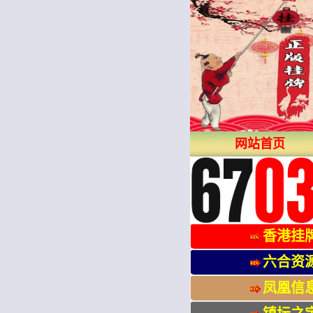
网站首页
香港挂
六合资
凤凰信