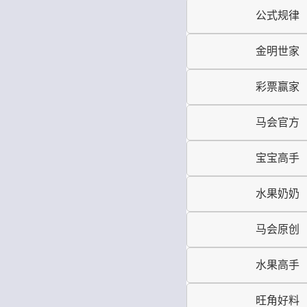
公式规律
金明世家
彩票赢家
马会官方
宝宝高手
水果奶奶
马会原创
水果高手
旺角好料