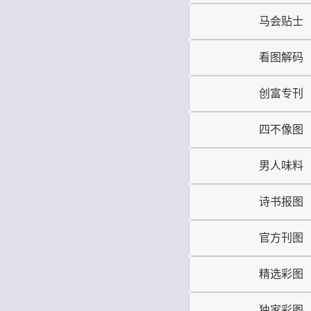
马会贴士
看图解码
创富专刊
四不像图
男人味料
诗书报图
官方刊图
精选彩图
独家彩图